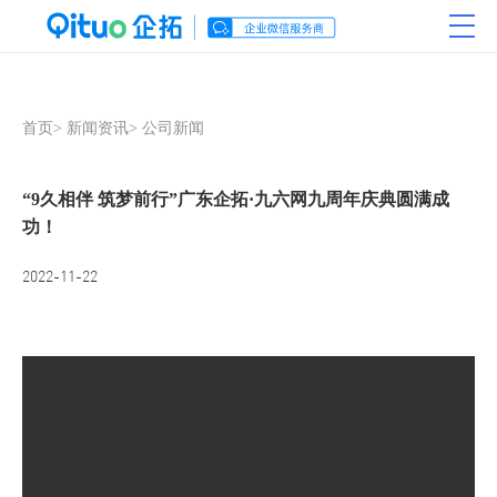
首页
>
新闻资讯
>
公司新闻
“9久相伴 筑梦前行”广东企拓·九六网九周年庆典圆满成
功！
2022-11-22