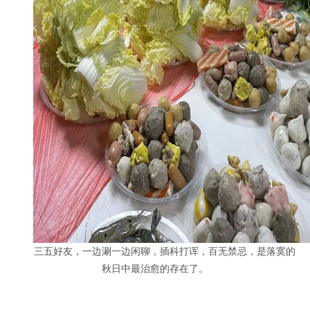
三五好友，一边涮一边闲聊，插科打诨，百无禁忌，是落寞的
秋日中最治愈的存在了。